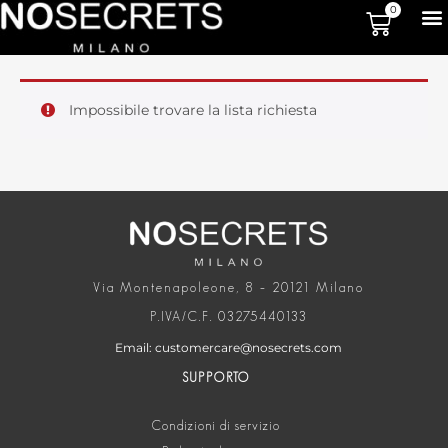
0
Impossibile trovare la lista richiesta
Via Montenapoleone, 8 – 20121 Milano
P.IVA/C.F. 03275440133
Email: customercare@nosecrets.com
SUPPORTO
Condizioni di servizio