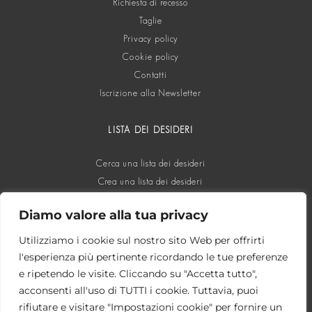
Richiesta di recesso
Taglie
Privacy policy
Cookie policy
Contatti
Iscrizione alla Newsletter
LISTA DEI DESIDERI
Cerca una lista dei desideri
Crea una lista dei desideri
Diamo valore alla tua privacy
SOCIAL
Utilizziamo i cookie sul nostro sito Web per offrirti
l'esperienza più pertinente ricordando le tue preferenze
e ripetendo le visite. Cliccando su "Accetta tutto",
acconsenti all'uso di TUTTI i cookie. Tuttavia, puoi
rifiutare e visitare "Impostazioni cookie" per fornire un