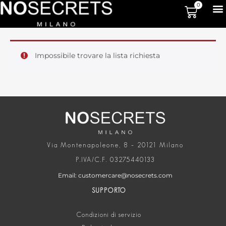
0
Impossibile trovare la lista richiesta
Via Montenapoleone, 8 – 20121 Milano
P.IVA/C.F. 03275440133
Email: customercare@nosecrets.com
SUPPORTO
Condizioni di servizio