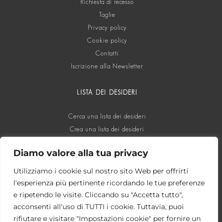
Richiesta di recesso
Taglie
Privacy policy
Cookie policy
Contatti
Iscrizione alla Newsletter
LISTA DEI DESIDERI
Cerca una lista dei desideri
Crea una lista dei desideri
Diamo valore alla tua privacy
SOCIAL
Utilizziamo i cookie sul nostro sito Web per offrirti
l'esperienza più pertinente ricordando le tue preferenze
e ripetendo le visite. Cliccando su "Accetta tutto",
acconsenti all'uso di TUTTI i cookie. Tuttavia, puoi
rifiutare e visitare "Impostazioni cookie" per fornire un