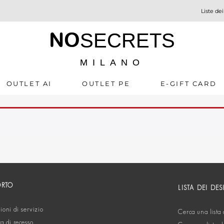
Liste dei
NO
SECRETS
MILANO
OUTLET AI
OUTLET PE
E-GIFT CARD
ORTO
LISTA DEI DES
oni di servizio
Cerca una lista 
ta di recesso