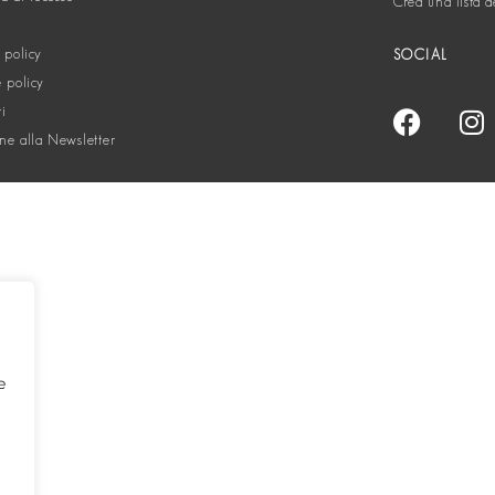
Crea una lista d
 policy
SOCIAL
 policy
ti
one alla Newsletter
e