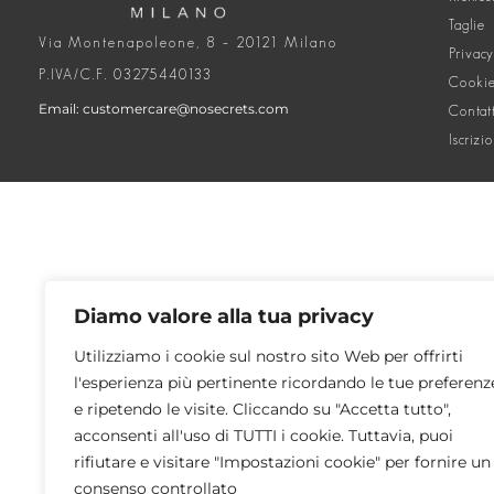
Taglie
Via Montenapoleone, 8 – 20121 Milano
Privacy
P.IVA/C.F. 03275440133
Cookie
Email: customercare@nosecrets.com
Contat
Iscrizi
Diamo valore alla tua privacy
Utilizziamo i cookie sul nostro sito Web per offrirti
l'esperienza più pertinente ricordando le tue preferenz
e ripetendo le visite. Cliccando su "Accetta tutto",
acconsenti all'uso di TUTTI i cookie. Tuttavia, puoi
rifiutare e visitare "Impostazioni cookie" per fornire un
consenso controllato