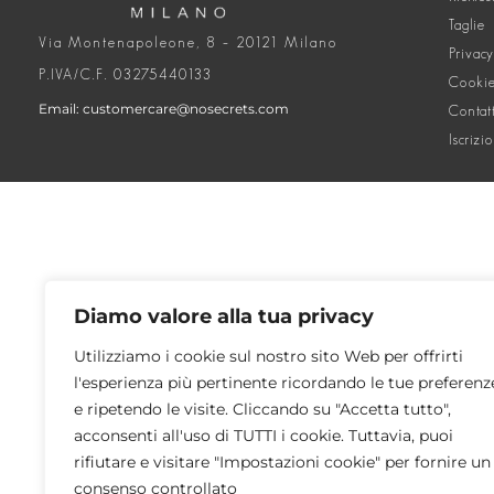
Taglie
Via Montenapoleone, 8 – 20121 Milano
Privacy
P.IVA/C.F. 03275440133
Cookie
Email: customercare@nosecrets.com
Contat
Iscrizi
Diamo valore alla tua privacy
Utilizziamo i cookie sul nostro sito Web per offrirti
l'esperienza più pertinente ricordando le tue preferenz
e ripetendo le visite. Cliccando su "Accetta tutto",
acconsenti all'uso di TUTTI i cookie. Tuttavia, puoi
rifiutare e visitare "Impostazioni cookie" per fornire un
consenso controllato