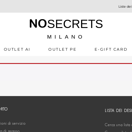
Liste dei
NO
SECRETS
MILANO
OUTLET AI
OUTLET PE
E-GIFT CARD
ORTO
LISTA DEI DES
oni di servizio
Cerca una lista 
ta di recesso