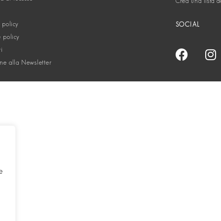
Crea una lista d
 policy
SOCIAL
 policy
ti
one alla Newsletter
e