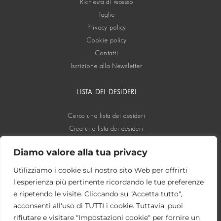
Richiesta di recesso
Taglie
Privacy policy
Cookie policy
Contatti
Iscrizione alla Newsletter
LISTA DEI DESIDERI
Cerca una lista dei desideri
Crea una lista dei desideri
Diamo valore alla tua privacy
SOCIAL
Utilizziamo i cookie sul nostro sito Web per offrirti
l'esperienza più pertinente ricordando le tue preferenze
e ripetendo le visite. Cliccando su "Accetta tutto",
acconsenti all'uso di TUTTI i cookie. Tuttavia, puoi
rifiutare e visitare "Impostazioni cookie" per fornire un