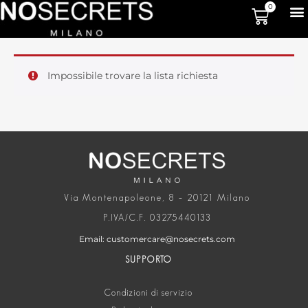
0
Impossibile trovare la lista richiesta
Via Montenapoleone, 8 – 20121 Milano
P.IVA/C.F. 03275440133
Email: customercare@nosecrets.com
SUPPORTO
Condizioni di servizio