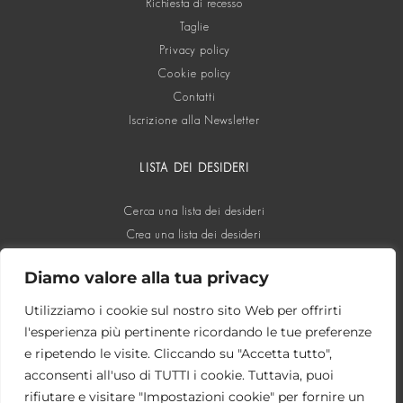
Richiesta di recesso
Taglie
Privacy policy
Cookie policy
Contatti
Iscrizione alla Newsletter
LISTA DEI DESIDERI
Cerca una lista dei desideri
Crea una lista dei desideri
Diamo valore alla tua privacy
SOCIAL
Utilizziamo i cookie sul nostro sito Web per offrirti
l'esperienza più pertinente ricordando le tue preferenze
e ripetendo le visite. Cliccando su "Accetta tutto",
acconsenti all'uso di TUTTI i cookie. Tuttavia, puoi
rifiutare e visitare "Impostazioni cookie" per fornire un