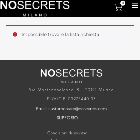
0
Impossibile trovare la lista richiesta
Via Montenapoleone, 8 – 20121 Milano
P.IVA/C.F. 03275440133
Email: customercare@nosecrets.com
SUPPORTO
Condizioni di servizio