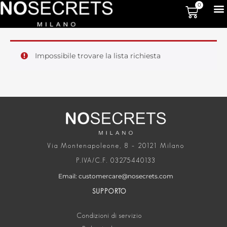
0
Impossibile trovare la lista richiesta
Via Montenapoleone, 8 – 20121 Milano
P.IVA/C.F. 03275440133
Email: customercare@nosecrets.com
SUPPORTO
Condizioni di servizio