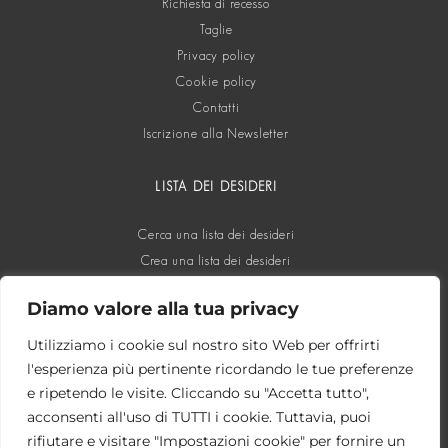
Richiesta di recesso
Taglie
Privacy policy
Cookie policy
Contatti
Iscrizione alla Newsletter
LISTA DEI DESIDERI
Cerca una lista dei desideri
Crea una lista dei desideri
Diamo valore alla tua privacy
SOCIAL
Utilizziamo i cookie sul nostro sito Web per offrirti
l'esperienza più pertinente ricordando le tue preferenze
e ripetendo le visite. Cliccando su "Accetta tutto",
acconsenti all'uso di TUTTI i cookie. Tuttavia, puoi
rifiutare e visitare "Impostazioni cookie" per fornire un