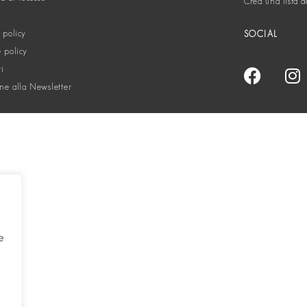
Crea una lista d
 policy
SOCIAL
 policy
ti
one alla Newsletter
e