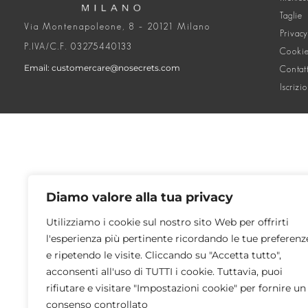
Taglie
Via Montenapoleone, 8 – 20121 Milano
Privacy
P.IVA/C.F. 03275440133
Cookie
Email: customercare@nosecrets.com
Contat
Iscrizi
Diamo valore alla tua privacy
Utilizziamo i cookie sul nostro sito Web per offrirti
l'esperienza più pertinente ricordando le tue preferenz
e ripetendo le visite. Cliccando su "Accetta tutto",
acconsenti all'uso di TUTTI i cookie. Tuttavia, puoi
rifiutare e visitare "Impostazioni cookie" per fornire un
consenso controllato