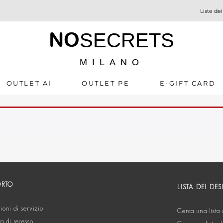
Liste dei
NO
SECRETS
MILANO
OUTLET AI
OUTLET PE
E-GIFT CARD
ORTO
LISTA DEI DES
oni di servizio
Cerca una lista 
ta di recesso