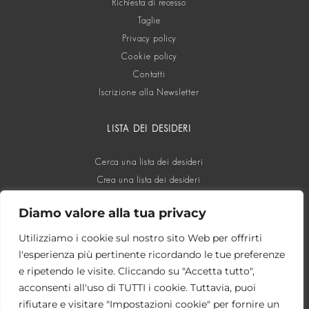
Richiesta di recesso
Taglie
Privacy policy
Cookie policy
Contatti
Iscrizione alla Newsletter
LISTA DEI DESIDERI
Cerca una lista dei desideri
Crea una lista dei desideri
Diamo valore alla tua privacy
SOCIAL
Utilizziamo i cookie sul nostro sito Web per offrirti
l'esperienza più pertinente ricordando le tue preferenze
e ripetendo le visite. Cliccando su "Accetta tutto",
acconsenti all'uso di TUTTI i cookie. Tuttavia, puoi
rifiutare e visitare "Impostazioni cookie" per fornire un