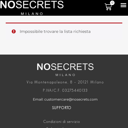
0
Impossibile trovare la lista richiesta
Via Montenapoleone, 8 – 20121 Milano
P.IVA/C.F. 03275440133
Email: customercare@nosecrets.com
SUPPORTO
Condizioni di servizio