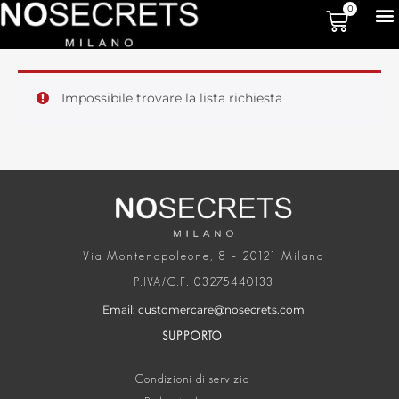
0
Impossibile trovare la lista richiesta
Via Montenapoleone, 8 – 20121 Milano
P.IVA/C.F. 03275440133
Email: customercare@nosecrets.com
SUPPORTO
Condizioni di servizio