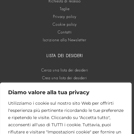
Richiesta di recesso
Taglie
Privacy policy
Cookie policy
Contatti
Iscrizione alla Newsletter
LISTA DEI DESIDERI
Cerca una lista dei desideri
Crea una lista dei desideri
Diamo valore alla tua privacy
SOCIAL
Utilizziamo i cookie sul nostro sito Web per offrirti
l'esperienza più pertinente ricordando le tue preferenze
e ripetendo le visite. Cliccando su "Accetta tutto",
acconsenti all'uso di TUTTI i cookie. Tuttavia, puoi
rifiutare e visitare "Impostazioni cookie" per fornire un