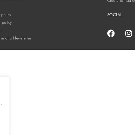
Crea una lista d
 policy
SOCIAL
 policy
ti
one alla Newsletter
e