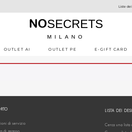
Liste dei
NO
SECRETS
MILANO
OUTLET AI
OUTLET PE
E-GIFT CARD
ORTO
LISTA DEI DES
oni di servizio
Cerca una lista 
ta di recesso