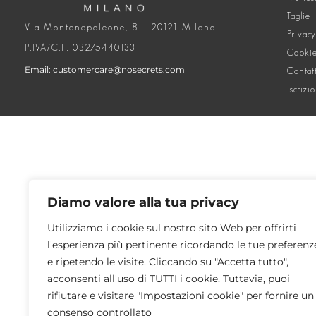
Taglie
Via Montenapoleone, 8 – 20121 Milano
Privacy
P.IVA/C.F. 03275440133
Cookie
Email: customercare@nosecrets.com
Contat
Iscrizi
Diamo valore alla tua privacy
Utilizziamo i cookie sul nostro sito Web per offrirti
l'esperienza più pertinente ricordando le tue preferenz
e ripetendo le visite. Cliccando su "Accetta tutto",
acconsenti all'uso di TUTTI i cookie. Tuttavia, puoi
rifiutare e visitare "Impostazioni cookie" per fornire un
consenso controllato