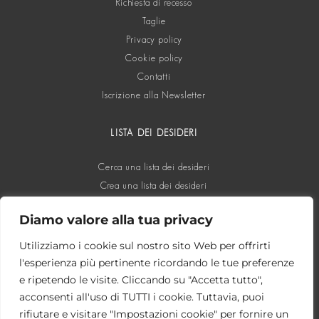
Richiesta di recesso
Taglie
Privacy policy
Cookie policy
Contatti
Iscrizione alla Newsletter
LISTA DEI DESIDERI
Cerca una lista dei desideri
Crea una lista dei desideri
Diamo valore alla tua privacy
SOCIAL
Utilizziamo i cookie sul nostro sito Web per offrirti
l'esperienza più pertinente ricordando le tue preferenze
e ripetendo le visite. Cliccando su "Accetta tutto",
acconsenti all'uso di TUTTI i cookie. Tuttavia, puoi
rifiutare e visitare "Impostazioni cookie" per fornire un