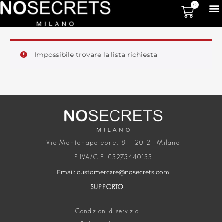
0
Impossibile trovare la lista richiesta
Via Montenapoleone, 8 – 20121 Milano
P.IVA/C.F. 03275440133
Email: customercare@nosecrets.com
SUPPORTO
Condizioni di servizio