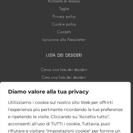
Richiesta di recesso
Taglie
Privacy policy
Cookie policy
Contatti
Iscrizione alla Newsletter
LISTA DEI DESIDERI
Cerca una lista dei desideri
Crea una lista dei desideri
Diamo valore alla tua privacy
SOCIAL
Utilizziamo i cookie sul nostro sito Web per offrirti
l'esperienza più pertinente ricordando le tue preferenze
e ripetendo le visite. Cliccando su "Accetta tutto",
acconsenti all'uso di TUTTI i cookie. Tuttavia, puoi
rifiutare e visitare "Impostazioni cookie" per fornire un