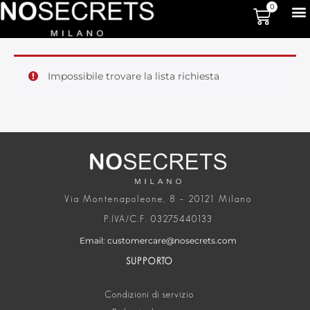
0
Impossibile trovare la lista richiesta
Via Montenapoleone, 8 – 20121 Milano
P.IVA/C.F. 03275440133
Email: customercare@nosecrets.com
SUPPORTO
Condizioni di servizio