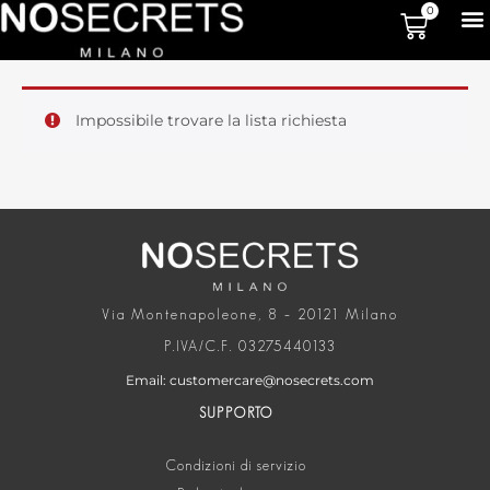
0
Impossibile trovare la lista richiesta
Via Montenapoleone, 8 – 20121 Milano
P.IVA/C.F. 03275440133
Email: customercare@nosecrets.com
SUPPORTO
Condizioni di servizio