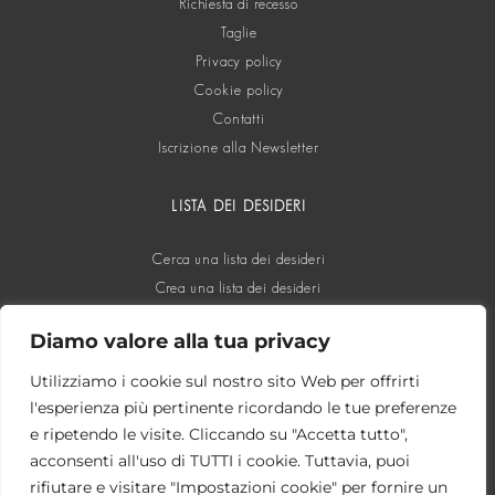
Richiesta di recesso
Taglie
Privacy policy
Cookie policy
Contatti
Iscrizione alla Newsletter
LISTA DEI DESIDERI
Cerca una lista dei desideri
Crea una lista dei desideri
Diamo valore alla tua privacy
SOCIAL
Utilizziamo i cookie sul nostro sito Web per offrirti
l'esperienza più pertinente ricordando le tue preferenze
e ripetendo le visite. Cliccando su "Accetta tutto",
acconsenti all'uso di TUTTI i cookie. Tuttavia, puoi
rifiutare e visitare "Impostazioni cookie" per fornire un