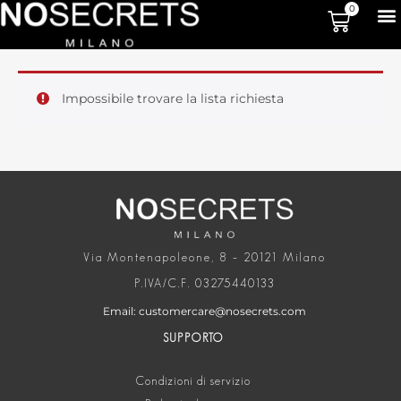
0
Impossibile trovare la lista richiesta
Via Montenapoleone, 8 – 20121 Milano
P.IVA/C.F. 03275440133
Email: customercare@nosecrets.com
SUPPORTO
Condizioni di servizio