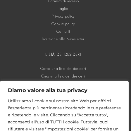
Richiesta di recesso
Taglie
Privacy policy
Cookie policy
Contatti
Iscrizione alla Newsletter
LISTA DEI DESIDERI
Cerca una lista dei desideri
Crea una lista dei desideri
Diamo valore alla tua privacy
SOCIAL
Utilizziamo i cookie sul nostro sito Web per offrirti
l'esperienza più pertinente ricordando le tue preferenze
e ripetendo le visite. Cliccando su "Accetta tutto",
acconsenti all'uso di TUTTI i cookie. Tuttavia, puoi
rifiutare e visitare "Impostazioni cookie" per fornire un