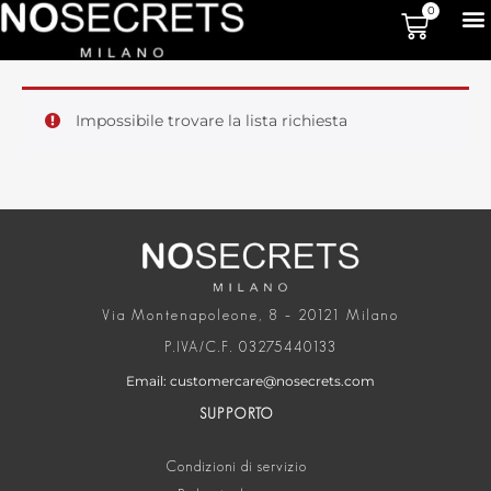
0
Impossibile trovare la lista richiesta
Via Montenapoleone, 8 – 20121 Milano
P.IVA/C.F. 03275440133
Email: customercare@nosecrets.com
SUPPORTO
Condizioni di servizio