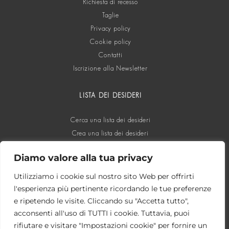
Richiesta di recesso
Taglie
Privacy policy
Cookie policy
Contatti
Iscrizione alla Newsletter
LISTA DEI DESIDERI
Cerca una lista dei desideri
Crea una lista dei desideri
Diamo valore alla tua privacy
SOCIAL
Utilizziamo i cookie sul nostro sito Web per offrirti
l'esperienza più pertinente ricordando le tue preferenze
e ripetendo le visite. Cliccando su "Accetta tutto",
acconsenti all'uso di TUTTI i cookie. Tuttavia, puoi
rifiutare e visitare "Impostazioni cookie" per fornire un