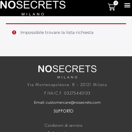
0
Impossibile trovare la lista richiesta
Via Montenapoleone, 8 – 20121 Milano
P.IVA/C.F. 03275440133
Email: customercare@nosecrets.com
SUPPORTO
Condizioni di servizio