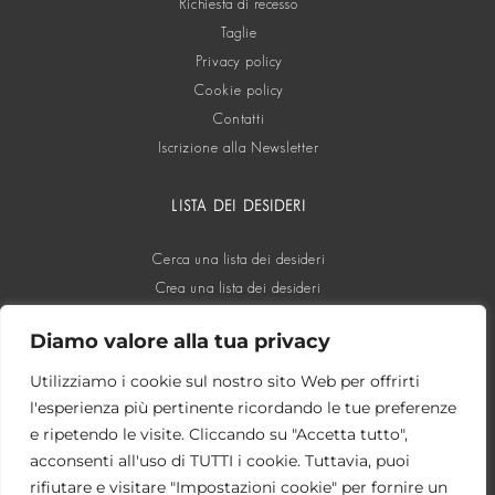
Richiesta di recesso
Taglie
Privacy policy
Cookie policy
Contatti
Iscrizione alla Newsletter
LISTA DEI DESIDERI
Cerca una lista dei desideri
Crea una lista dei desideri
Diamo valore alla tua privacy
SOCIAL
Utilizziamo i cookie sul nostro sito Web per offrirti
l'esperienza più pertinente ricordando le tue preferenze
e ripetendo le visite. Cliccando su "Accetta tutto",
acconsenti all'uso di TUTTI i cookie. Tuttavia, puoi
rifiutare e visitare "Impostazioni cookie" per fornire un