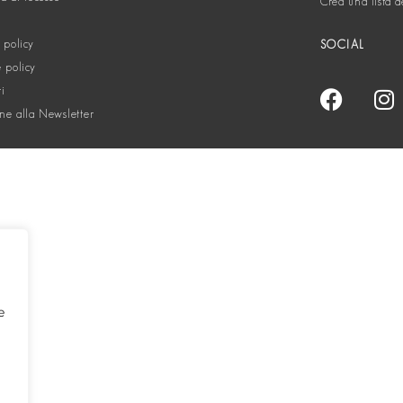
Crea una lista d
 policy
SOCIAL
 policy
ti
one alla Newsletter
e