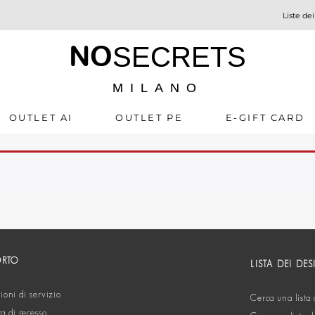
Liste dei
NO
SECRETS
MILANO
OUTLET AI
OUTLET PE
E-GIFT CARD
ORTO
LISTA DEI DES
oni di servizio
Cerca una lista 
ta di recesso