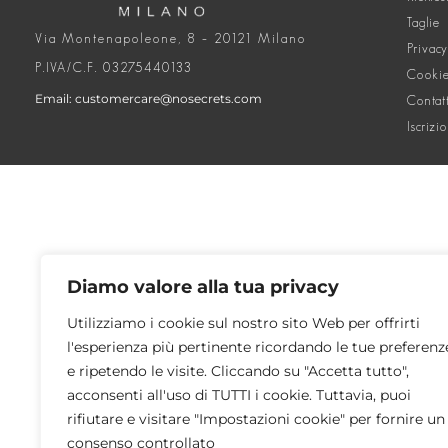
Taglie
Via Montenapoleone, 8 – 20121 Milano
Privacy
P.IVA/C.F. 03275440133
Cookie
Email: customercare@nosecrets.com
Contat
Iscrizi
Diamo valore alla tua privacy
Utilizziamo i cookie sul nostro sito Web per offrirti
l'esperienza più pertinente ricordando le tue preferenz
e ripetendo le visite. Cliccando su "Accetta tutto",
acconsenti all'uso di TUTTI i cookie. Tuttavia, puoi
rifiutare e visitare "Impostazioni cookie" per fornire un
consenso controllato