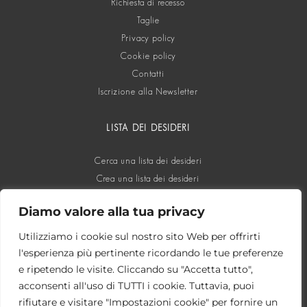
Richiesta di recesso
Taglie
Privacy policy
Cookie policy
Contatti
Iscrizione alla Newsletter
LISTA DEI DESIDERI
Cerca una lista dei desideri
Crea una lista dei desideri
Diamo valore alla tua privacy
SOCIAL
Utilizziamo i cookie sul nostro sito Web per offrirti
l'esperienza più pertinente ricordando le tue preferenze
e ripetendo le visite. Cliccando su "Accetta tutto",
acconsenti all'uso di TUTTI i cookie. Tuttavia, puoi
rifiutare e visitare "Impostazioni cookie" per fornire un