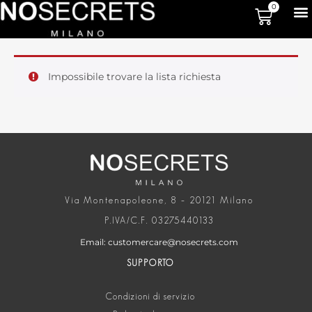
0
Impossibile trovare la lista richiesta
Via Montenapoleone, 8 – 20121 Milano
P.IVA/C.F. 03275440133
Email: customercare@nosecrets.com
SUPPORTO
Condizioni di servizio