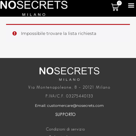
0
Impossibile trovare la lista richiesta
Via Montenapoleone, 8 – 20121 Milano
P.IVA/C.F. 03275440133
Email: customercare@nosecrets.com
SUPPORTO
Condizioni di servizio