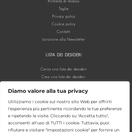
Richiesta di recesso
Taglie
Privacy policy
Cookie policy
Contatti
Iscrizione alla Newsletter
LISTA DEI DESIDERI
Cerca una lista dei desideri
Crea una lista dei desideri
Diamo valore alla tua privacy
SOCIAL
Utilizziamo i cookie sul nostro sito Web per offrirti
l'esperienza più pertinente ricordando le tue preferenze
e ripetendo le visite. Cliccando su "Accetta tutto",
acconsenti all'uso di TUTTI i cookie. Tuttavia, puoi
rifiutare e visitare "Impostazioni cookie" per fornire un