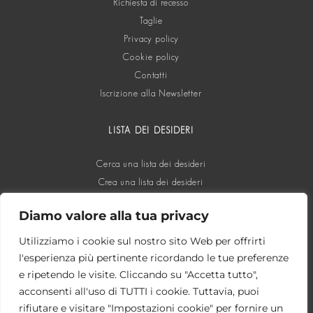
Richiesta di recesso
Taglie
Privacy policy
Cookie policy
Contatti
Iscrizione alla Newsletter
LISTA DEI DESIDERI
Cerca una lista dei desideri
Crea una lista dei desideri
Diamo valore alla tua privacy
SOCIAL
Utilizziamo i cookie sul nostro sito Web per offrirti
l'esperienza più pertinente ricordando le tue preferenze
e ripetendo le visite. Cliccando su "Accetta tutto",
acconsenti all'uso di TUTTI i cookie. Tuttavia, puoi
rifiutare e visitare "Impostazioni cookie" per fornire un