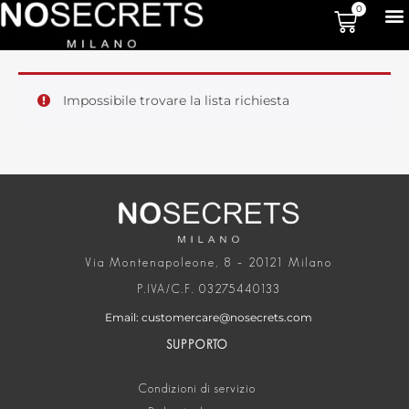
0
Impossibile trovare la lista richiesta
Via Montenapoleone, 8 – 20121 Milano
P.IVA/C.F. 03275440133
Email: customercare@nosecrets.com
SUPPORTO
Condizioni di servizio