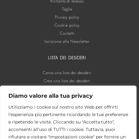
Richiesta di recesso
Taglie
Privacy policy
Cookie policy
Contatti
Iscrizione alla Newsletter
LISTA DEI DESIDERI
Cerca una lista dei desideri
Crea una lista dei desideri
Diamo valore alla tua privacy
SOCIAL
Utilizziamo i cookie sul nostro sito Web per offrirti
l'esperienza più pertinente ricordando le tue preferenze
e ripetendo le visite. Cliccando su "Accetta tutto",
acconsenti all'uso di TUTTI i cookie. Tuttavia, puoi
rifiutare e visitare "Impostazioni cookie" per fornire un