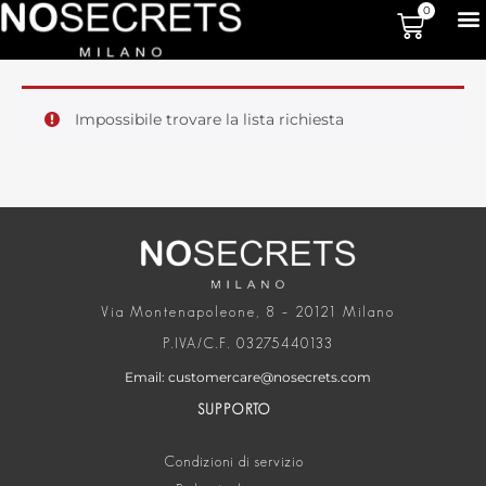
0
Impossibile trovare la lista richiesta
Via Montenapoleone, 8 – 20121 Milano
P.IVA/C.F. 03275440133
Email: customercare@nosecrets.com
SUPPORTO
Condizioni di servizio