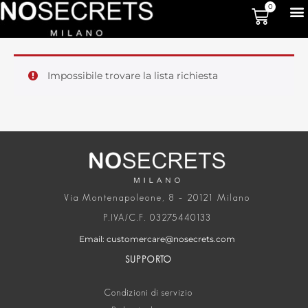
0
Impossibile trovare la lista richiesta
Via Montenapoleone, 8 – 20121 Milano
P.IVA/C.F. 03275440133
Email: customercare@nosecrets.com
SUPPORTO
Condizioni di servizio