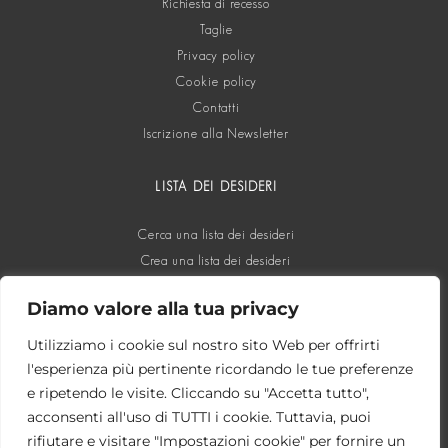
Richiesta di recesso
Taglie
Privacy policy
Cookie policy
Contatti
Iscrizione alla Newsletter
LISTA DEI DESIDERI
Cerca una lista dei desideri
Crea una lista dei desideri
Diamo valore alla tua privacy
SOCIAL
Utilizziamo i cookie sul nostro sito Web per offrirti
l'esperienza più pertinente ricordando le tue preferenze
e ripetendo le visite. Cliccando su "Accetta tutto",
acconsenti all'uso di TUTTI i cookie. Tuttavia, puoi
rifiutare e visitare "Impostazioni cookie" per fornire un