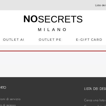
Liste dei
NO
SECRETS
MILANO
OUTLET AI
OUTLET PE
E-GIFT CARD
ORTO
LISTA DEI DES
oni di servizio
Cerca una lista 
ta di recesso