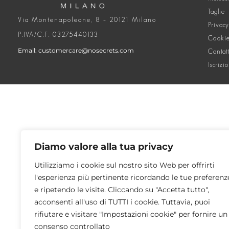
Taglie
Via Montenapoleone, 8 – 20121 Milano
Privacy
P.IVA/C.F. 03275440133
Cookie
Email: customercare@nosecrets.com
Contat
Iscrizi
Diamo valore alla tua privacy
Utilizziamo i cookie sul nostro sito Web per offrirti
l'esperienza più pertinente ricordando le tue preferenz
e ripetendo le visite. Cliccando su "Accetta tutto",
acconsenti all'uso di TUTTI i cookie. Tuttavia, puoi
rifiutare e visitare "Impostazioni cookie" per fornire un
consenso controllato