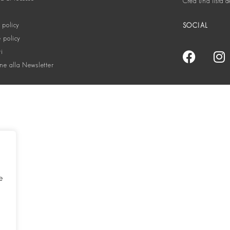
Crea una lista d
 policy
SOCIAL
 policy
ti
one alla Newsletter
e