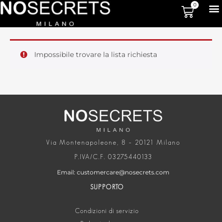
0
Impossibile trovare la lista richiesta
Via Montenapoleone, 8 – 20121 Milano
P.IVA/C.F. 03275440133
Email: customercare@nosecrets.com
SUPPORTO
Condizioni di servizio