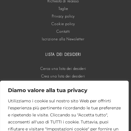
Richiesta di recesso
Taglie
Privacy policy
Cookie policy
Contatti
Iscrizione alla Newsletter
LISTA DEI DESIDERI
Cerca una lista dei desideri
Crea una lista dei desideri
Diamo valore alla tua privacy
SOCIAL
Utilizziamo i cookie sul nostro sito Web per offrirti
l'esperienza più pertinente ricordando le tue preferenze
e ripetendo le visite. Cliccando su "Accetta tutto",
acconsenti all'uso di TUTTI i cookie. Tuttavia, puoi
rifiutare e visitare "Impostazioni cookie" per fornire un