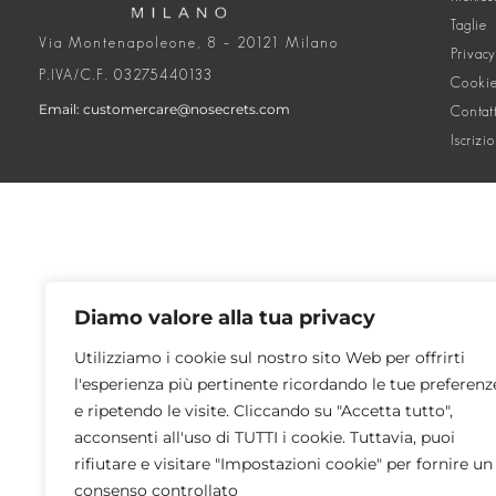
Taglie
Via Montenapoleone, 8 – 20121 Milano
Privacy
P.IVA/C.F. 03275440133
Cookie
Email: customercare@nosecrets.com
Contat
Iscrizi
Diamo valore alla tua privacy
Utilizziamo i cookie sul nostro sito Web per offrirti
l'esperienza più pertinente ricordando le tue preferenz
e ripetendo le visite. Cliccando su "Accetta tutto",
acconsenti all'uso di TUTTI i cookie. Tuttavia, puoi
rifiutare e visitare "Impostazioni cookie" per fornire un
consenso controllato