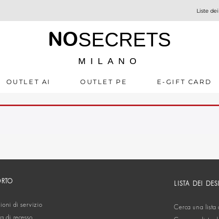
Liste dei
NO
SECRETS
MILANO
OUTLET AI
OUTLET PE
E-GIFT CARD
ORTO
LISTA DEI DES
oni di servizio
Cerca una lista 
ta di recesso