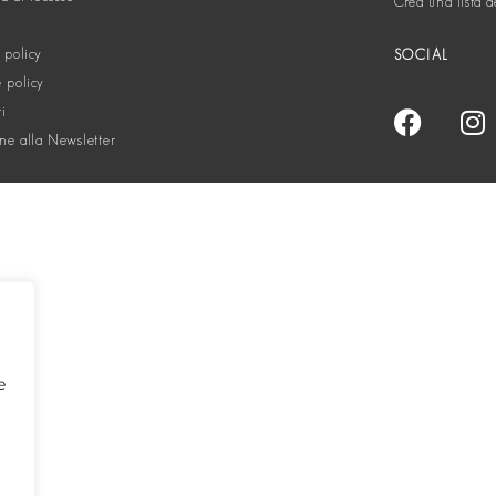
Crea una lista d
 policy
SOCIAL
 policy
ti
one alla Newsletter
e