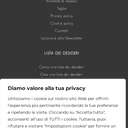
Richiesta di recesso
Taglie
Privacy policy
Cookie policy
Contatti
Iscrizione alla Newsletter
LISTA DEI DESIDERI
Cerca una lista dei desideri
Crea una lista dei desideri
Diamo valore alla tua privacy
SOCIAL
Utilizziamo i cookie sul nostro sito Web per offrirti
l'esperienza più pertinente ricordando le tue preferenze
e ripetendo le visite. Cliccando su "Accetta tutto",
acconsenti all'uso di TUTTI i cookie. Tuttavia, puoi
rifiutare e visitare "Impostazioni cookie" per fornire un