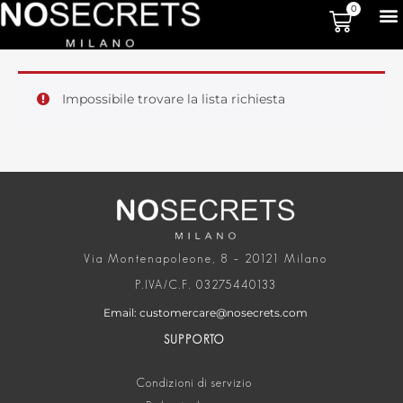
0
Impossibile trovare la lista richiesta
Via Montenapoleone, 8 – 20121 Milano
P.IVA/C.F. 03275440133
Email: customercare@nosecrets.com
SUPPORTO
Condizioni di servizio