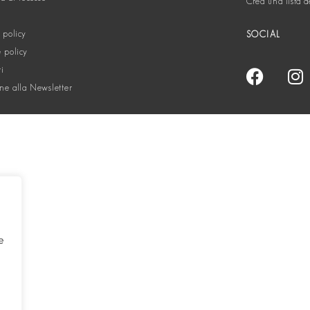
Crea una lista d
 policy
SOCIAL
 policy
ti
one alla Newsletter
e