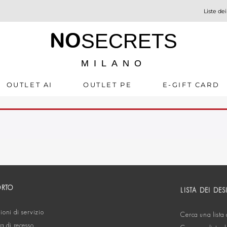
Liste dei
NO
SECRETS
MILANO
OUTLET AI
OUTLET PE
E-GIFT CARD
ORTO
LISTA DEI DES
oni di servizio
Cerca una lista 
ta di recesso