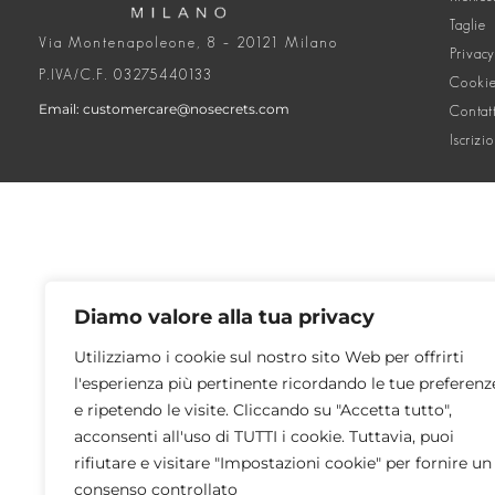
Taglie
Via Montenapoleone, 8 – 20121 Milano
Privacy
P.IVA/C.F. 03275440133
Cookie
Email: customercare@nosecrets.com
Contat
Iscrizi
Diamo valore alla tua privacy
Utilizziamo i cookie sul nostro sito Web per offrirti
l'esperienza più pertinente ricordando le tue preferenz
e ripetendo le visite. Cliccando su "Accetta tutto",
acconsenti all'uso di TUTTI i cookie. Tuttavia, puoi
rifiutare e visitare "Impostazioni cookie" per fornire un
consenso controllato