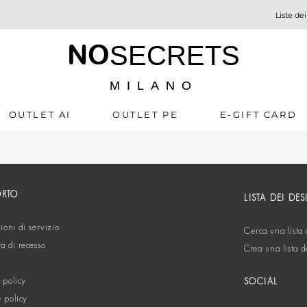
Liste dei
NO
SECRETS
MILANO
OUTLET AI
OUTLET PE
E-GIFT CARD
ORTO
LISTA DEI DES
oni di servizio
Cerca una lista 
ta di recesso
Crea una lista d
 policy
SOCIAL
 policy