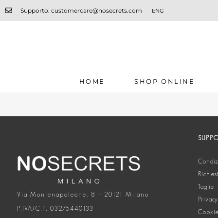
Supporto: customercare@nosecrets.com
ENG
HOME
SHOP ONLINE
SUPP
Condizi
Richies
Taglie
Via Montenapoleone, 8 – 20121 Milano
Privacy
P.IVA/C.F. 03275440133
Cookie