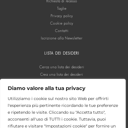
Richiesta di recesso
Taglie
Privacy policy
Cookie policy
Contatti
Iscrizione alla Newsletter
LISTA DEI DESIDERI
Cerca una lista dei desideri
Crea una lista dei desideri
Diamo valore alla tua privacy
SOCIAL
Utilizziamo i cookie sul nostro sito Web per offrirti
l'esperienza più pertinente ricordando le tue preferenze
e ripetendo le visite. Cliccando su "Accetta tutto",
acconsenti all'uso di TUTTI i cookie. Tuttavia, puoi
rifiutare e visitare "Impostazioni cookie" per fornire un