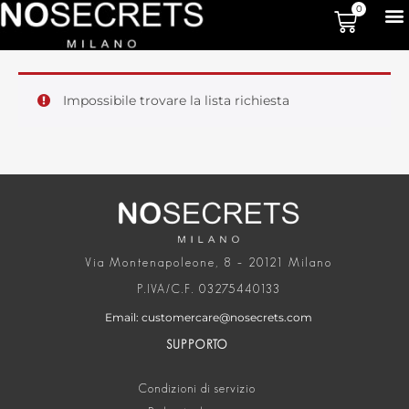
0
Impossibile trovare la lista richiesta
Via Montenapoleone, 8 – 20121 Milano
P.IVA/C.F. 03275440133
Email: customercare@nosecrets.com
SUPPORTO
Condizioni di servizio