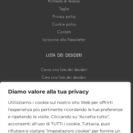
Richiesta di recesso
Taglie
Privacy policy
Cookie policy
Contatti
Iscrizione alla Newsletter
LISTA DEI DESIDERI
Cerca una lista dei desideri
Crea una lista dei desideri
Diamo valore alla tua privacy
SOCIAL
Utilizziamo i cookie sul nostro sito Web per offrirti
l'esperienza più pertinente ricordando le tue preferenze
e ripetendo le visite. Cliccando su "Accetta tutto",
acconsenti all'uso di TUTTI i cookie. Tuttavia, puoi
rifiutare e visitare "Impostazioni cookie" per fornire un