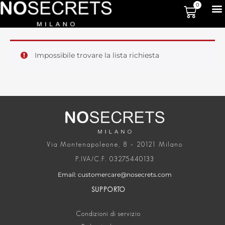
0
Impossibile trovare la lista richiesta
Via Montenapoleone, 8 – 20121 Milano
P.IVA/C.F. 03275440133
Email: customercare@nosecrets.com
SUPPORTO
Condizioni di servizio