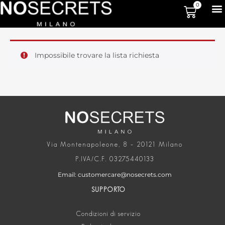
0
Impossibile trovare la lista richiesta
Via Montenapoleone, 8 – 20121 Milano
P.IVA/C.F. 03275440133
Email: customercare@nosecrets.com
SUPPORTO
Condizioni di servizio