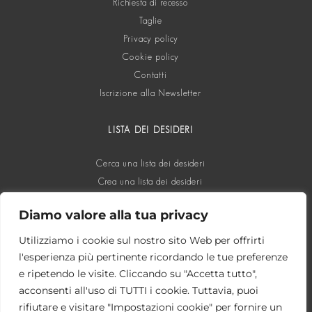
Richiesta di recesso
Taglie
Privacy policy
Cookie policy
Contatti
Iscrizione alla Newsletter
LISTA DEI DESIDERI
Cerca una lista dei desideri
Crea una lista dei desideri
Diamo valore alla tua privacy
SOCIAL
Utilizziamo i cookie sul nostro sito Web per offrirti
l'esperienza più pertinente ricordando le tue preferenze
e ripetendo le visite. Cliccando su "Accetta tutto",
acconsenti all'uso di TUTTI i cookie. Tuttavia, puoi
rifiutare e visitare "Impostazioni cookie" per fornire un