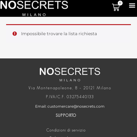
0
Impossibile trovare la lista richiesta
Via Montenapoleone, 8 – 20121 Milano
P.IVA/C.F. 03275440133
Email: customercare@nosecrets.com
SUPPORTO
Condizioni di servizio