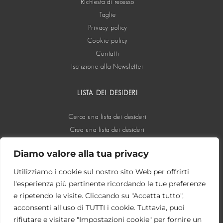
Richiesta di recesso
Taglie
Privacy policy
Cookie policy
Contatti
Iscrizione alla Newsletter
LISTA DEI DESIDERI
Cerca una lista dei desideri
Crea una lista dei desideri
Diamo valore alla tua privacy
SOCIAL
Utilizziamo i cookie sul nostro sito Web per offrirti
l'esperienza più pertinente ricordando le tue preferenze
e ripetendo le visite. Cliccando su "Accetta tutto",
acconsenti all'uso di TUTTI i cookie. Tuttavia, puoi
rifiutare e visitare "Impostazioni cookie" per fornire un