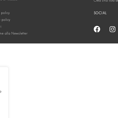
Crea una lista d
 policy
SOCIAL
 policy
ti
one alla Newsletter
e