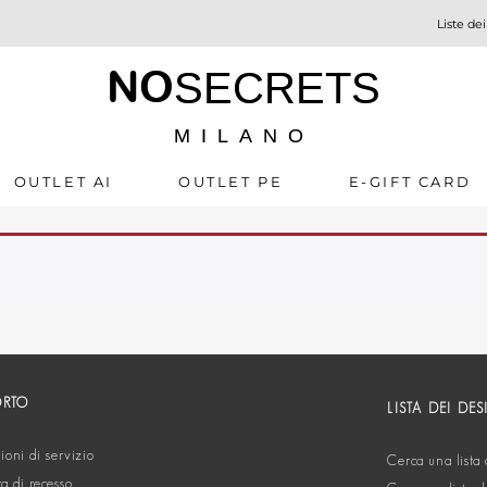
Liste dei
NO
SECRETS
MILANO
OUTLET AI
OUTLET PE
E-GIFT CARD
ORTO
LISTA DEI DES
oni di servizio
Cerca una lista 
ta di recesso