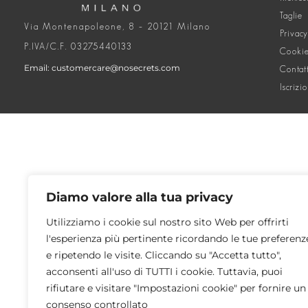
Taglie
Via Montenapoleone, 8 – 20121 Milano
Privacy
P.IVA/C.F. 03275440133
Cookie
Email: customercare@nosecrets.com
Contat
Iscrizi
Diamo valore alla tua privacy
Utilizziamo i cookie sul nostro sito Web per offrirti
l'esperienza più pertinente ricordando le tue preferenz
e ripetendo le visite. Cliccando su "Accetta tutto",
acconsenti all'uso di TUTTI i cookie. Tuttavia, puoi
rifiutare e visitare "Impostazioni cookie" per fornire un
consenso controllato