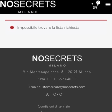
0
Impossibile trovare la lista richiesta
Via Montenapoleone, 8 – 20121 Milano
P.IVA/C.F. 03275440133
Email: customercare@nosecrets.com
SUPPORTO
Condizioni di servizio