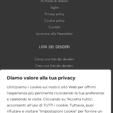
Richiesta di recesso
Taglie
Privacy policy
Cookie policy
Contatti
Iscrizione alla Newsletter
LISTA DEI DESIDERI
Cerca una lista dei desideri
Crea una lista dei desideri
Diamo valore alla tua privacy
SOCIAL
Utilizziamo i cookie sul nostro sito Web per offrirti
l'esperienza più pertinente ricordando le tue preferenze
e ripetendo le visite. Cliccando su "Accetta tutto",
acconsenti all'uso di TUTTI i cookie. Tuttavia, puoi
rifiutare e visitare "Impostazioni cookie" per fornire un