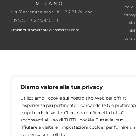
Taglie
Via Montenapoleone, 8 – 20121 Milano
Privacy
P.IVA/C.F. 03275440133
Cookie
Email: customercare@nosecrets.com
Contat
Iscrizi
Diamo valore alla tua privacy
Utilizziamo i cookie sul nostro sito Web per offrirti
l'esperienza più pertinente ricordando le tue preferenz
e ripetendo le visite. Cliccando su "Accetta tutto",
acconsenti all'uso di TUTTI i cookie. Tuttavia, puoi
rifiutare e visitare "Impostazioni cookie" per fornire un
consenso controllato