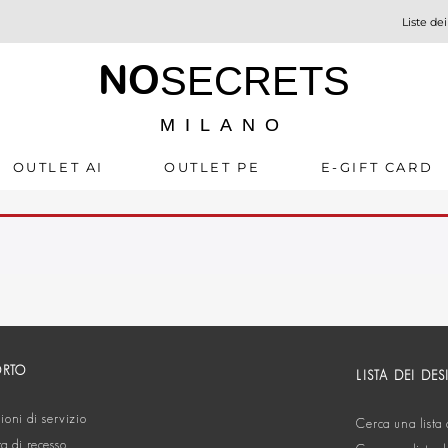
Liste dei
NO
SECRETS
MILANO
OUTLET AI
OUTLET PE
E-GIFT CARD
ORTO
LISTA DEI DES
oni di servizio
Cerca una lista 
ta di recesso