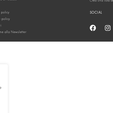
Crea una lista d
 policy
SOCIAL
 policy
ti
one alla Newsletter
e