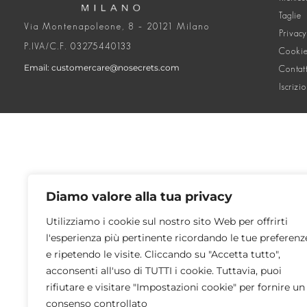
Taglie
Via Montenapoleone, 8 – 20121 Milano
Privacy
P.IVA/C.F. 03275440133
Cookie
Email: customercare@nosecrets.com
Contat
Iscrizi
Diamo valore alla tua privacy
Utilizziamo i cookie sul nostro sito Web per offrirti
l'esperienza più pertinente ricordando le tue preferenz
e ripetendo le visite. Cliccando su "Accetta tutto",
acconsenti all'uso di TUTTI i cookie. Tuttavia, puoi
rifiutare e visitare "Impostazioni cookie" per fornire un
consenso controllato