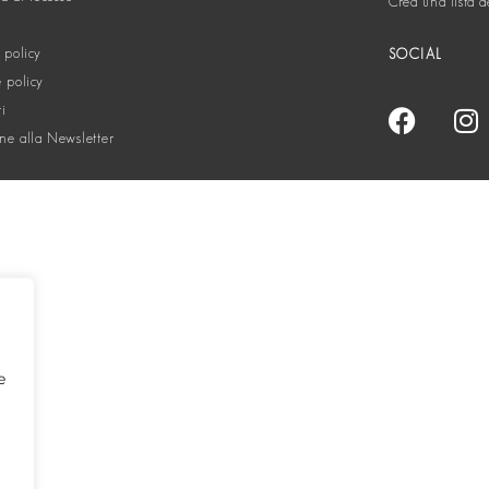
Crea una lista d
 policy
SOCIAL
 policy
ti
one alla Newsletter
e