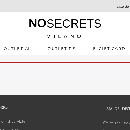
Liste dei
NO
SECRETS
MILANO
OUTLET AI
OUTLET PE
E-GIFT CARD
ORTO
LISTA DEI DES
oni di servizio
Cerca una lista 
ta di recesso