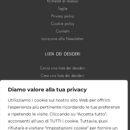
Richiesta di recesso
Taglie
Privacy policy
Cookie policy
Contatti
Iscrizione alla Newsletter
LISTA DEI DESIDERI
Cerca una lista dei desideri
Crea una lista dei desideri
Diamo valore alla tua privacy
SOCIAL
Utilizziamo i cookie sul nostro sito Web per offrirti
l'esperienza più pertinente ricordando le tue preferenze
e ripetendo le visite. Cliccando su "Accetta tutto",
acconsenti all'uso di TUTTI i cookie. Tuttavia, puoi
rifiutare e visitare "Impostazioni cookie" per fornire un