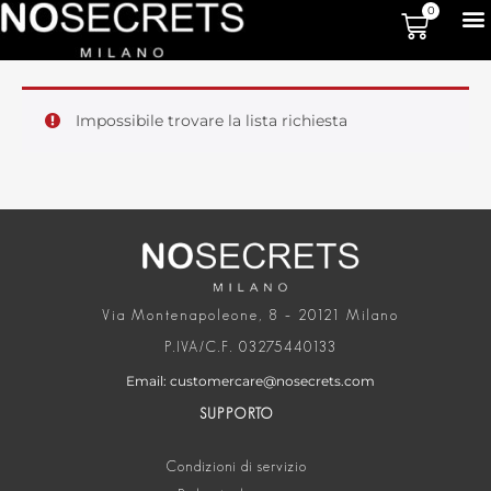
0
Impossibile trovare la lista richiesta
Via Montenapoleone, 8 – 20121 Milano
P.IVA/C.F. 03275440133
Email: customercare@nosecrets.com
SUPPORTO
Condizioni di servizio