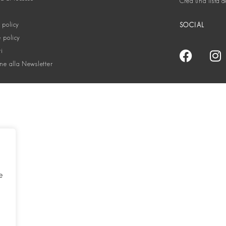
Crea una lista d
 policy
SOCIAL
 policy
ti
one alla Newsletter
e