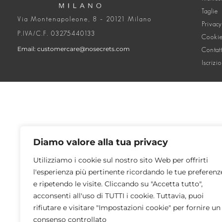
Taglie
Via Montenapoleone, 8 – 20121 Milano
Privacy
P.IVA/C.F. 03275440133
Cookie
Email: customercare@nosecrets.com
Contat
Iscrizi
Diamo valore alla tua privacy
Utilizziamo i cookie sul nostro sito Web per offrirti
l'esperienza più pertinente ricordando le tue preferenz
e ripetendo le visite. Cliccando su "Accetta tutto",
acconsenti all'uso di TUTTI i cookie. Tuttavia, puoi
rifiutare e visitare "Impostazioni cookie" per fornire un
consenso controllato