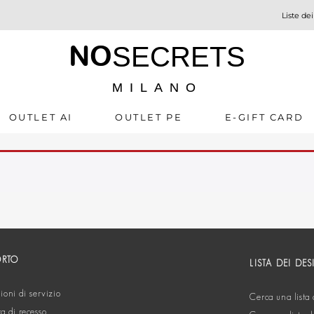
Liste dei
NO
SECRETS
MILANO
OUTLET AI
OUTLET PE
E-GIFT CARD
ORTO
LISTA DEI DES
oni di servizio
Cerca una lista 
ta di recesso