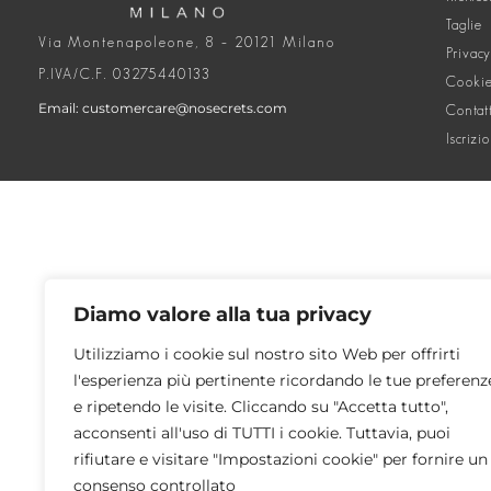
Taglie
Via Montenapoleone, 8 – 20121 Milano
Privacy
P.IVA/C.F. 03275440133
Cookie
Email: customercare@nosecrets.com
Contat
Iscrizi
Diamo valore alla tua privacy
Utilizziamo i cookie sul nostro sito Web per offrirti
l'esperienza più pertinente ricordando le tue preferenz
e ripetendo le visite. Cliccando su "Accetta tutto",
acconsenti all'uso di TUTTI i cookie. Tuttavia, puoi
rifiutare e visitare "Impostazioni cookie" per fornire un
consenso controllato