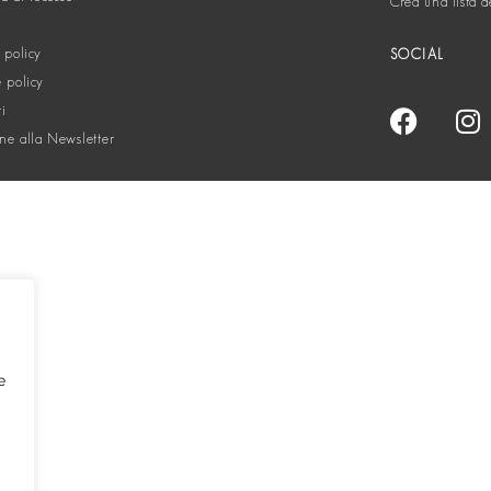
Crea una lista d
 policy
SOCIAL
 policy
ti
one alla Newsletter
e