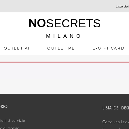
Liste dei
NO
SECRETS
MILANO
OUTLET AI
OUTLET PE
E-GIFT CARD
ORTO
LISTA DEI DES
oni di servizio
Cerca una lista 
ta di recesso