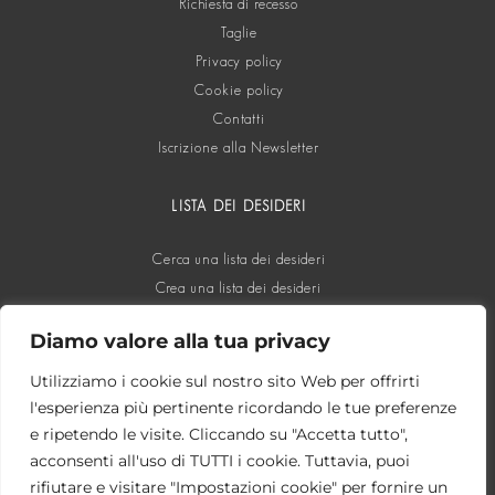
Richiesta di recesso
Taglie
Privacy policy
Cookie policy
Contatti
Iscrizione alla Newsletter
LISTA DEI DESIDERI
Cerca una lista dei desideri
Crea una lista dei desideri
Diamo valore alla tua privacy
SOCIAL
Utilizziamo i cookie sul nostro sito Web per offrirti
l'esperienza più pertinente ricordando le tue preferenze
e ripetendo le visite. Cliccando su "Accetta tutto",
acconsenti all'uso di TUTTI i cookie. Tuttavia, puoi
rifiutare e visitare "Impostazioni cookie" per fornire un