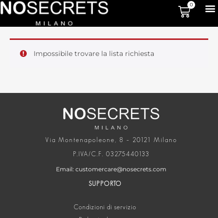
0
Impossibile trovare la lista richiesta
Via Montenapoleone, 8 – 20121 Milano
P.IVA/C.F. 03275440133
Email: customercare@nosecrets.com
SUPPORTO
Condizioni di servizio