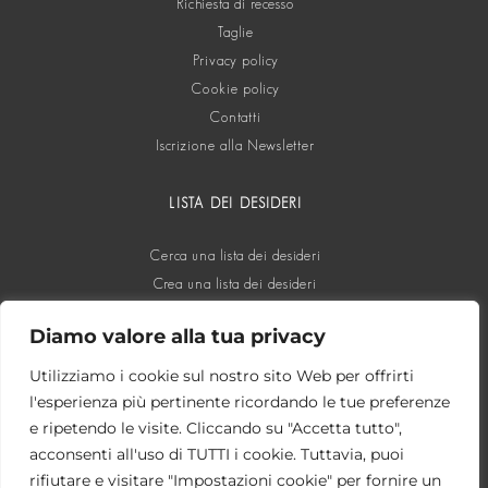
Richiesta di recesso
Taglie
Privacy policy
Cookie policy
Contatti
Iscrizione alla Newsletter
LISTA DEI DESIDERI
Cerca una lista dei desideri
Crea una lista dei desideri
Diamo valore alla tua privacy
SOCIAL
Utilizziamo i cookie sul nostro sito Web per offrirti
l'esperienza più pertinente ricordando le tue preferenze
e ripetendo le visite. Cliccando su "Accetta tutto",
acconsenti all'uso di TUTTI i cookie. Tuttavia, puoi
rifiutare e visitare "Impostazioni cookie" per fornire un