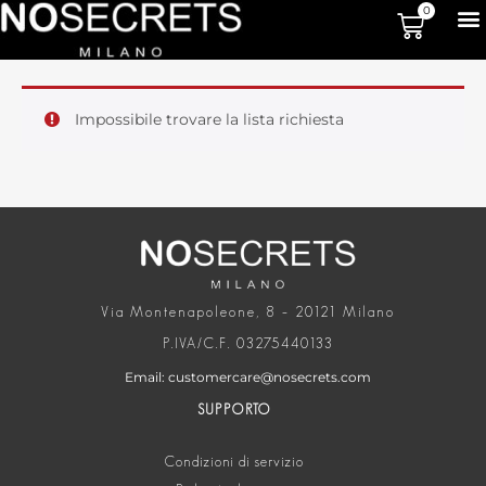
0
Impossibile trovare la lista richiesta
Via Montenapoleone, 8 – 20121 Milano
P.IVA/C.F. 03275440133
Email: customercare@nosecrets.com
SUPPORTO
Condizioni di servizio