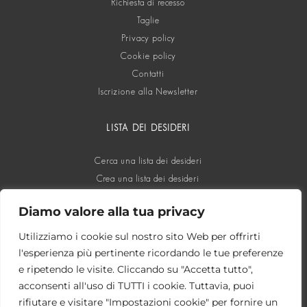
Richiesta di recesso
Taglie
Privacy policy
Cookie policy
Contatti
Iscrizione alla Newsletter
LISTA DEI DESIDERI
Cerca una lista dei desideri
Crea una lista dei desideri
Diamo valore alla tua privacy
SOCIAL
Utilizziamo i cookie sul nostro sito Web per offrirti
l'esperienza più pertinente ricordando le tue preferenze
e ripetendo le visite. Cliccando su "Accetta tutto",
acconsenti all'uso di TUTTI i cookie. Tuttavia, puoi
rifiutare e visitare "Impostazioni cookie" per fornire un