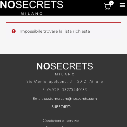
0
Impossibile trovare la lista richiesta
Via Montenapoleone, 8 – 20121 Milano
P.IVA/C.F. 03275440133
Email: customercare@nosecrets.com
SUPPORTO
Condizioni di servizio