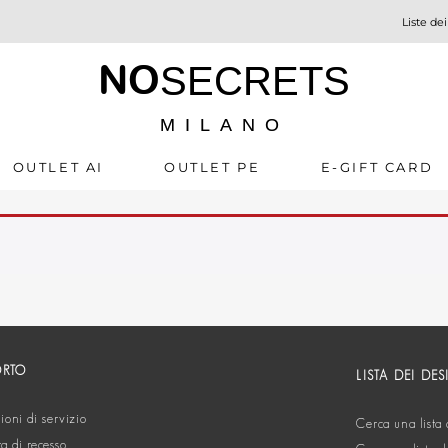
Liste dei
NO
SECRETS
MILANO
OUTLET AI
OUTLET PE
E-GIFT CARD
ORTO
LISTA DEI DES
oni di servizio
Cerca una lista 
ta di recesso