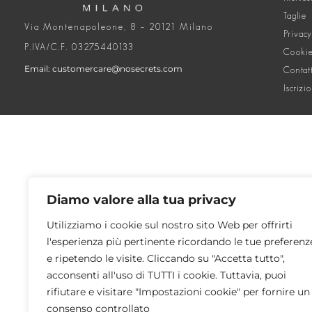
Taglie
Via Montenapoleone, 8 – 20121 Milano
Privacy
P.IVA/C.F. 03275440133
Cookie
Email: customercare@nosecrets.com
Contat
Iscrizi
Diamo valore alla tua privacy
Utilizziamo i cookie sul nostro sito Web per offrirti
l'esperienza più pertinente ricordando le tue preferenz
e ripetendo le visite. Cliccando su "Accetta tutto",
acconsenti all'uso di TUTTI i cookie. Tuttavia, puoi
rifiutare e visitare "Impostazioni cookie" per fornire un
consenso controllato