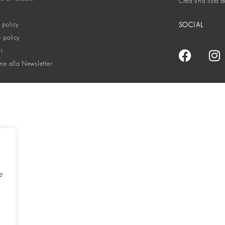
Crea una lista d
 policy
SOCIAL
 policy
ti
one alla Newsletter
e