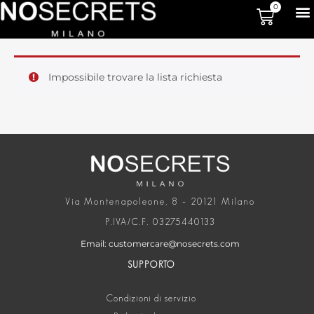
0
Impossibile trovare la lista richiesta
Via Montenapoleone, 8 – 20121 Milano
P.IVA/C.F. 03275440133
Email: customercare@nosecrets.com
SUPPORTO
Condizioni di servizio