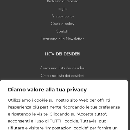
Richiesta di recesso
Taglie
Privacy policy
Cookie policy
Contatti
Iscrizione alla Newsletter
LISTA DEI DESIDERI
Cerca una lista dei desideri
Crea una lista dei desideri
Diamo valore alla tua privacy
SOCIAL
Utilizziamo i cookie sul nostro sito Web per offrirti
l'esperienza più pertinente ricordando le tue preferenze
e ripetendo le visite. Cliccando su "Accetta tutto",
acconsenti all'uso di TUTTI i cookie. Tuttavia, puoi
rifiutare e visitare "Impostazioni cookie" per fornire un