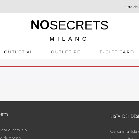
Liste dei
NO
SECRETS
MILANO
OUTLET AI
OUTLET PE
E-GIFT CARD
ORTO
LISTA DEI DES
oni di servizio
Cerca una lista 
ta di recesso