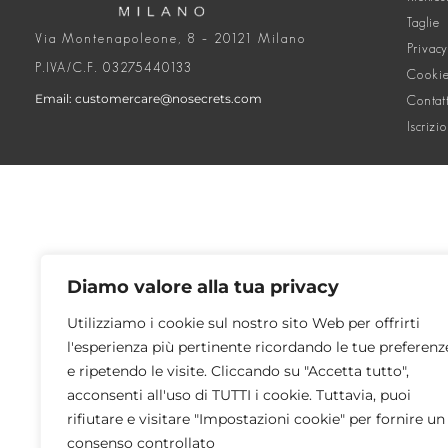
Taglie
Via Montenapoleone, 8 – 20121 Milano
Privacy
P.IVA/C.F. 03275440133
Cookie
Email: customercare@nosecrets.com
Contat
Iscrizi
Diamo valore alla tua privacy
Utilizziamo i cookie sul nostro sito Web per offrirti
l'esperienza più pertinente ricordando le tue preferenz
e ripetendo le visite. Cliccando su "Accetta tutto",
acconsenti all'uso di TUTTI i cookie. Tuttavia, puoi
rifiutare e visitare "Impostazioni cookie" per fornire un
consenso controllato