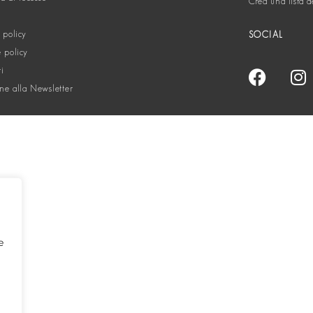
Crea una lista d
 policy
SOCIAL
 policy
ti
one alla Newsletter
e