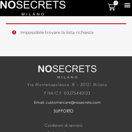
0
Impossibile trovare la lista richiesta
Via Montenapoleone, 8 – 20121 Milano
P.IVA/C.F. 03275440133
Email: customercare@nosecrets.com
SUPPORTO
Condizioni di servizio