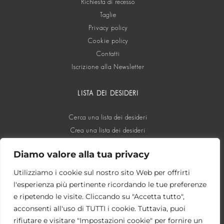
Richiesta di recesso
Taglie
Privacy policy
Cookie policy
Contatti
Iscrizione alla Newsletter
LISTA DEI DESIDERI
Cerca una lista dei desideri
Crea una lista dei desideri
Diamo valore alla tua privacy
SOCIAL
Utilizziamo i cookie sul nostro sito Web per offrirti
l'esperienza più pertinente ricordando le tue preferenze
e ripetendo le visite. Cliccando su "Accetta tutto",
acconsenti all'uso di TUTTI i cookie. Tuttavia, puoi
rifiutare e visitare "Impostazioni cookie" per fornire un