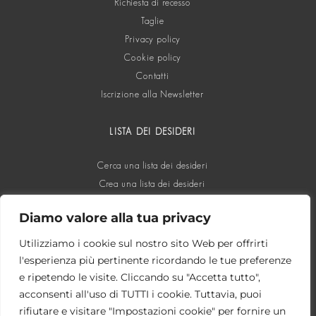
Richiesta di recesso
Taglie
Privacy policy
Cookie policy
Contatti
Iscrizione alla Newsletter
LISTA DEI DESIDERI
Cerca una lista dei desideri
Crea una lista dei desideri
Diamo valore alla tua privacy
SOCIAL
Utilizziamo i cookie sul nostro sito Web per offrirti
l'esperienza più pertinente ricordando le tue preferenze
e ripetendo le visite. Cliccando su "Accetta tutto",
acconsenti all'uso di TUTTI i cookie. Tuttavia, puoi
rifiutare e visitare "Impostazioni cookie" per fornire un