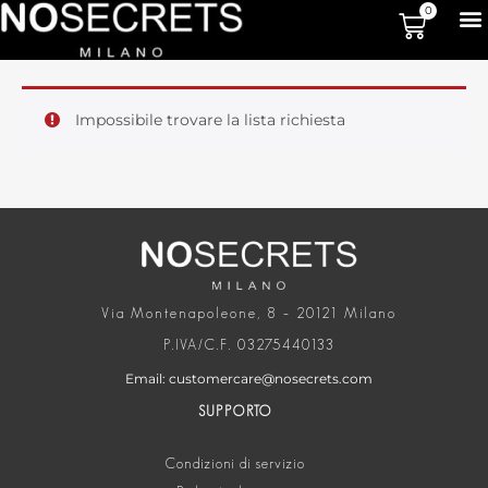
0
Impossibile trovare la lista richiesta
Via Montenapoleone, 8 – 20121 Milano
P.IVA/C.F. 03275440133
Email: customercare@nosecrets.com
SUPPORTO
Condizioni di servizio