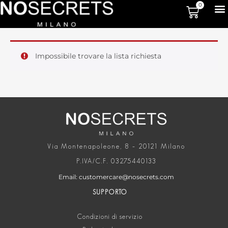
0
Impossibile trovare la lista richiesta
Via Montenapoleone, 8 – 20121 Milano
P.IVA/C.F. 03275440133
Email: customercare@nosecrets.com
SUPPORTO
Condizioni di servizio