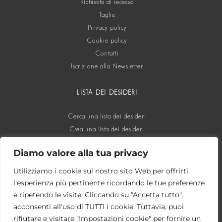
Richiesta di recesso
Taglie
Privacy policy
Cookie policy
Contatti
Iscrizione alla Newsletter
LISTA DEI DESIDERI
Cerca una lista dei desideri
Crea una lista dei desideri
Diamo valore alla tua privacy
SOCIAL
Utilizziamo i cookie sul nostro sito Web per offrirti
l'esperienza più pertinente ricordando le tue preferenze
e ripetendo le visite. Cliccando su "Accetta tutto",
acconsenti all'uso di TUTTI i cookie. Tuttavia, puoi
rifiutare e visitare "Impostazioni cookie" per fornire un