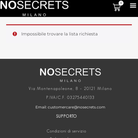
0
Impossibile trovare la lista richiesta
Via Montenapoleone, 8 – 20121 Milano
P.IVA/C.F. 03275440133
Email: customercare@nosecrets.com
SUPPORTO
Condizioni di servizio