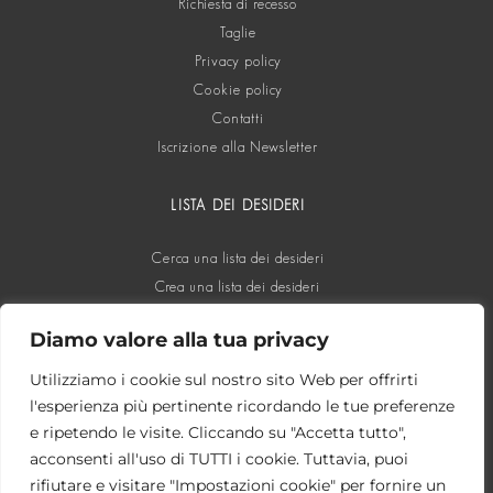
Richiesta di recesso
Taglie
Privacy policy
Cookie policy
Contatti
Iscrizione alla Newsletter
LISTA DEI DESIDERI
Cerca una lista dei desideri
Crea una lista dei desideri
Diamo valore alla tua privacy
SOCIAL
Utilizziamo i cookie sul nostro sito Web per offrirti
l'esperienza più pertinente ricordando le tue preferenze
e ripetendo le visite. Cliccando su "Accetta tutto",
acconsenti all'uso di TUTTI i cookie. Tuttavia, puoi
rifiutare e visitare "Impostazioni cookie" per fornire un